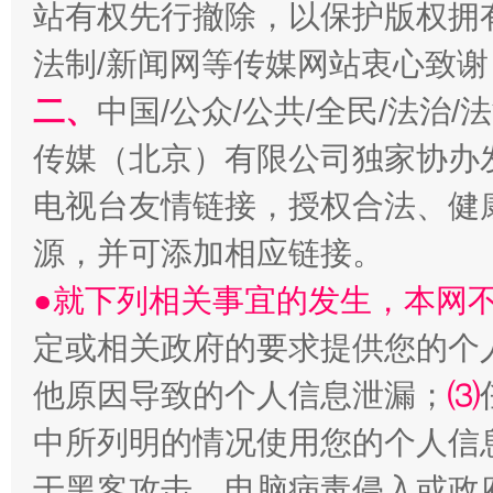
站有权先行撤除，以保护版权拥有者
法制/新闻网等传媒网站衷心致谢
二、
中国/公众/公共/全民/法治
揭开“小金库”的免责幌子
传媒（北京）有限公司独家协办
电视台友情链接，授权合法、健
源，并可添加相应链接。
●就下列相关事宜的发生，本网
定或相关政府的要求提供您的个
他原因导致的个人信息泄漏；
⑶
受贿1.44亿！段成刚被判无期
从幼儿
中所列明的情况使用您的个人信
于黑客攻击、电脑病毒侵入或政