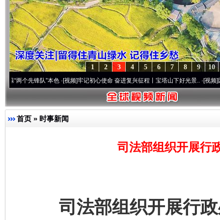
1
2
3
4
5
6
7
8
9
10
先锋队”本色
·[视频]
牢记初心使命 奋进复兴征程丨宝塔山下好光景..
·[视频]
因党而生 为
首页
»
时事新闻
司法部组织开展行
司法部组织开展行政处