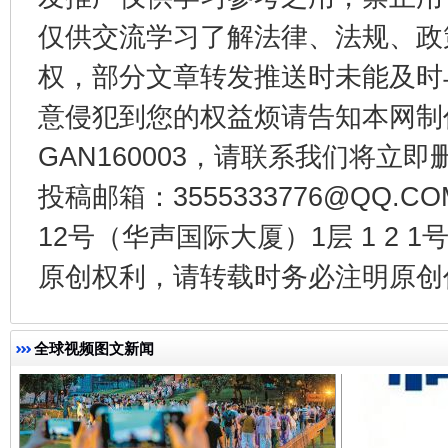
仅供交流学习了解法律、法规、政
权，部分文章转发推送时未能及时
东山县通报“牛蛙产品抗生素超标问题”
法
意侵犯到您的权益烦请告知本网制作采编
GAN160003，请联系我们将立即删
投稿邮箱：3555333776@QQ
12号（华声国际大厦）1层 1 2
原创权利，请转载时务必注明原创作
千年窑火 生生不息
一
全球视频图文新闻